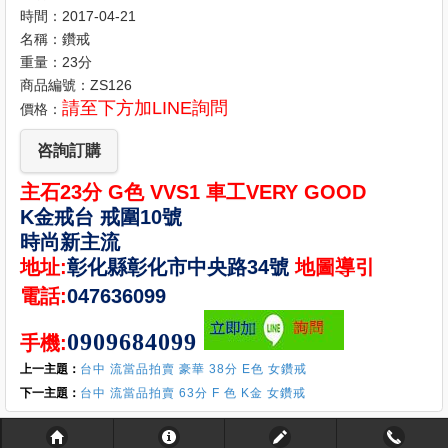
時間：2017-04-21
名稱：鑽戒
重量：23分
商品編號：ZS126
請至下方加LINE詢問
價格：
咨詢訂購
主石23分 G色 VVS1 車工VERY GOOD
K金戒台 戒圍10號
時尚新主流
地址:
彰化縣彰化市中央路34號
地圖導引
電話:
047636099
0909684099
手機:
上一主題：
台中 流當品拍賣 豪華 38分 E色 女鑽戒
下一主題：
台中 流當品拍賣 63分 F 色 K金 女鑽戒