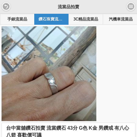
流當品拍賣
手錶流當品
鑽石珠寶流當品
3C精品流當品
汽機車流當品
台中當舖鑽石拍賣 流當鑽石 43分 G色 K金 男鑽戒 有八心
八箭 喜歡價可議