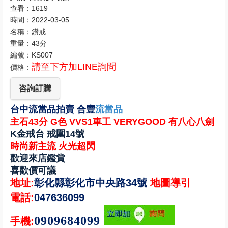
查看：1619
時間：2022-03-05
名稱：鑽戒
重量：43分
編號：KS007
請至下方加LINE詢問
價格：
咨詢訂購
台中流當品拍賣 合豐
流當品
主石43分 G色 VVS1車工 VERYGOOD 有八心八劍
K金戒台 戒圍14號
時尚新主流 火光超閃
歡迎來店鑑賞
喜歡價可議
地址:
彰化縣彰化市中央路34號
地圖導引
電話:
047636099
0909684099
手機: