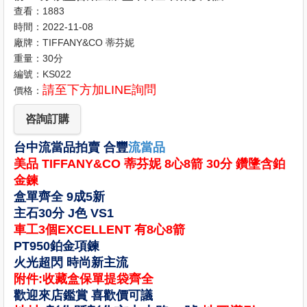
查看：1883
時間：2022-11-08
廠牌：TIFFANY&CO 蒂芬妮
重量：30分
編號：KS022
請至下方加LINE詢問
價格：
咨詢訂購
台中流當品拍賣 合豐
流當品
美品 TIFFANY&CO 蒂芬妮 8心8箭 30分 鑽墬含鉑
金鍊
盒單齊全 9成5新
主石30分 J色 VS1
車工3個EXCELLENT 有8心8箭
PT950鉑金項鍊
火光超閃 時尚新主流
附件:收藏盒保單提袋齊全
歡迎來店鑑賞 喜歡價可議