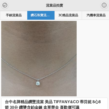
流當品拍賣
手錶流當品
鑽石珠寶流當品
3C精品流當品
汽機車流當品
台中名牌精品鑽墜流當 美品 TIFFANY&CO 蒂芬妮 8心8
箭 30分 鑽墬含鉑金鍊 盒單齊全 喜歡價可議